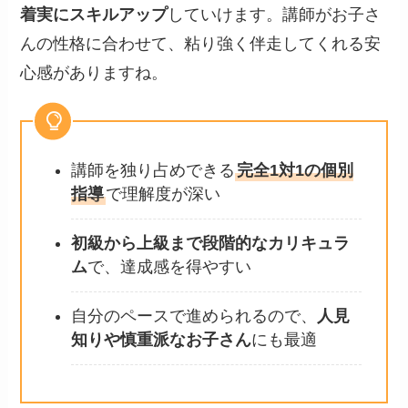
着実にスキルアップ
していけます。講師がお子さ
んの性格に合わせて、粘り強く伴走してくれる安
心感がありますね。
講師を独り占めできる
完全1対1の個別
指導
で理解度が深い
初級から上級まで段階的なカリキュラ
ム
で、達成感を得やすい
自分のペースで進められるので、
人見
知りや慎重派なお子さん
にも最適